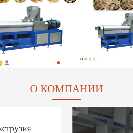
О КОМПАНИИ
кструзия