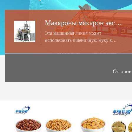
Макароны макарон экструдер машина
Эта машинная линия может
использовать пшеничную муку в
качестве основных материалов для
производства макаронных изделий
различной формы, таких как труба,
колено, винт, оболочка и т. Д.
От прои
Конфигурация оборудования
идеальна, передовые технологии
производства, продукция хорошего
качества, простая и надежная работа.
ЕМКОСТЬ: 80-100KG / Н, 160-220KG
/ Н, 300KG / H