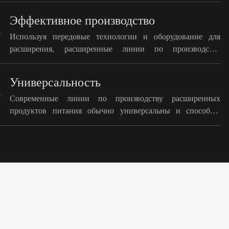
расширенные продукты питания соответствуют станд
Эффективное производство
требованиям безопасности пищевых продуктов, обеспе
безопасность потребителей.
Используя передовые технологии и оборудование для
расширения, расширенные линии по производству
продуктов питания достигают высоких скоростей
производства и крупномасштабных производственных
Универсальность
возможностей, повышая эффективность производства и
снижая затраты.
Современные линии по производству расширенных
продуктов питания обычно универсальны и способны
производить различные типы расширенных продуктов,
таких как расширенные зерна, бобовые и закуски,
удовлетворяя разнообразные потребности потребителей.