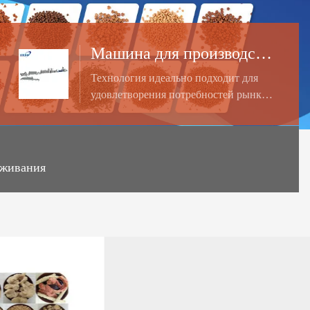
Машина для производства кукурузных хлопьев
Технология идеально подходит для
удовлетворения потребностей рынка и
производства сухих завтраков;
Многие сырьевые материалы имеют
право на рецепты покрытия, такие как
сладкие сиропы, мед, шоколад и
уживания
другие композиции. Хлопья и петли
являются отличной классической едой
для завтрака и были приняты
большинством потребителей во всем
мире. Емкость: 120кг-150кг, 200-250kg
/ ч, 300-500kg / ч