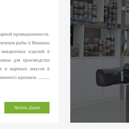
ищевой промышленности.
ормления рыбы ü Машины
 макаронных изделий ü
шины для производства
х и жареных закусок ü
ого крахмала ..........
Читать Далее