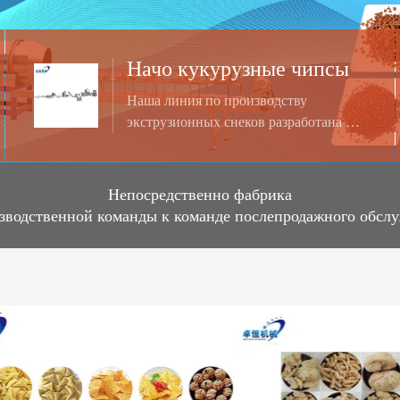
Начо кукурузные чипсы
Наша линия по производству
экструзионных снеков разработана для
производства готовых к
употреблению жареных снеков с
технологией двухшнековой экструзии.
Непосредственно фабрика
Эта линия может производить
зводственной команды к команде послепродажного обсл
различные виды жареных закусок с
помощью формовочной машины,
например, чипсов Горн , Доритос
(кукурузные чипсы). Форма, размер и
вкус закусок могут быть изменены в
соответствии с требованиями
заказчика. Производительность: 120-
150 кг / час, 200-250 кг / час