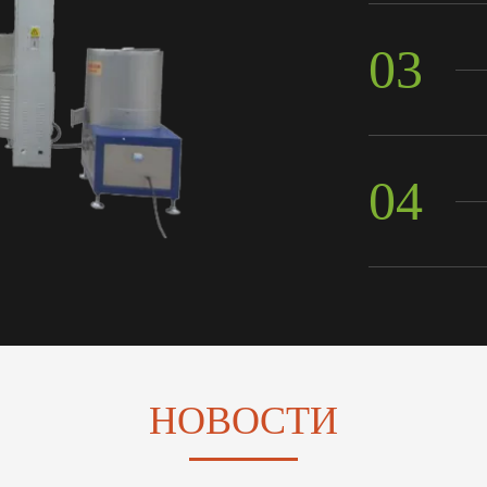
03
04
HОВОСТИ