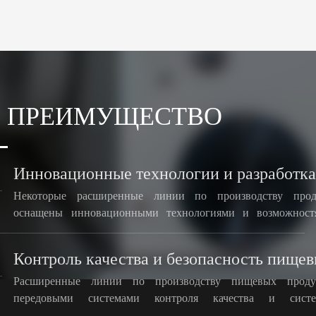
 ПРЕИМУЩЕСТВО
Инновационные технологии и разработка
Некоторые расширенные линии по производству прод
оснащены инновационными технологиями и возможностя
продуктов, постоянно внедряя новые сорта и вкусы расшир
питания для удовлетворения потребностей рынка и
Контроль качества и безопасность пище
потребителей.
Расширенные линии по производству пищевых проду
передовыми системами контроля качества и систе
безопасностью пищевых продуктов, гарантируют, ч